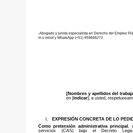
Abogado
y
jurista
especialista
en
Derecho
del
Empleo
Pú
1
m
o móvil y WhatsApp (+51) 959666272.
[Nombres y apellidos del traba
en [
indicar
]; a usted, respetuosam
EXPRESIÓN CONCRETA DE LO PEDI
Como pretensión administrativa principal
, 
servicios (CAS) bajo el Decreto Legi