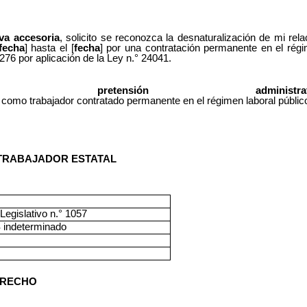
iva
accesoria
, solicito se reconozca la desnaturalización de mi rela
fecha
] hasta el [
fecha
] por una contratación permanente en el rég
 276 por aplicación de la Ley n.° 24041.
pretensión
administra
las como trabajador contratado permanente en el régimen laboral públic
 TRABAJADOR ESTATAL
Legislativo
n.°
1057
S
indeterminado
ERECHO