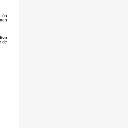
ción
imen
tiva
o de