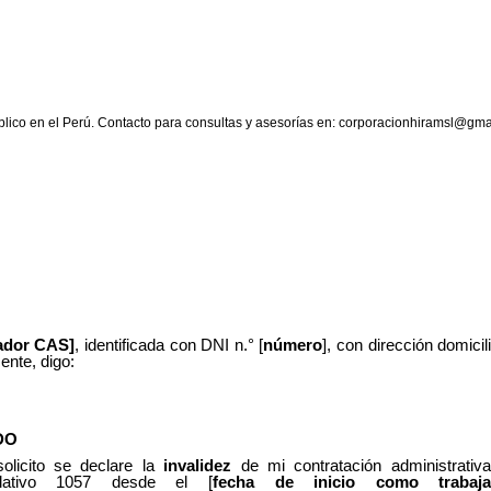
blico
en
el
Perú.
Contacto
para
consultas
y
asesorías
en:
corporacionhiramsl@gmai
jador CAS]
, identificada con DNI n.° [
número
], con dirección domicili
ente, digo:
DO
solicito se declare la
invalidez
de mi contratación administrativ
slativo 1057 desde el [
fecha
de
inicio
como
trabaj