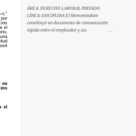
del denunciado . En defens...
MODELO DE DEMANDA DE ALIMENTOS
ÁREA: DERECHO LABORAL PRIVADO.
PARA MENOR DE EDAD José María Pacori
 n.°
LÍNEA: DISCIPLINA El Memorandum
 por
Cari Miembro del Colegio de Abogados de
constituye un documento de comunicación
cios
Arequipa en el Perú Miembro de la
a el
rápida entre el empleador y sus
rio
,
Asociación Argentina de Derecho
 una
trabajadores, constituye un documento
tud
Administrativo Área: Derecho de Familia
interno para hacer efectivo el poder de
José
Línea: Alimentos Se produce la separación de
dirección del empleador. En esta entrada le
los padres de un menor o menores, siendo
ofrecemos, un modelo de Memorandum de
que uno de los padres se encarga de los
amonestación escrita dirigida a un
alimentos del menor, mientras que el otro no
trabajador. (AUTORES: JOSÉ MARÍA PACORI
se encarga, en este caso al padre
CARI y CESAR ALEJANDRO SANTA MARÍA)
e mi
irresponsable se le puede demandar ante el
reto
Modelo de Memorandum de Amonestación
juez para que pase alimentos; este modelo
escrita Memorandum (indicar numeración )
de demanda se refiere al sup...
Arequipa, 03 de agosto de 2012. DE
a
el
: GERENCIA DE RECURSOS HUMANOS A
: (Indicar el nombre del
trabajador) MOTIVO : Amonestación
escrita. ---------------------------------