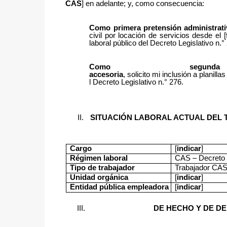
CAS
] en adelante; y, como consecuencia:
Como
primera
pretensión
administrat
civil por locación de servicios desde el [
laboral público del Decreto Legislativo n.°
Como
segunda
accesoria
, solicito mi inclusión a planil
l Decreto Legislativo n.° 276.
SITUACIÓN LABORAL ACTUAL DEL
Cargo
[
indicar
]
Régimen
laboral
CAS
–
Decreto
Tipo
de
trabajador
Trabajador
CA
Unidad
orgánica
[
indicar
]
Entidad pública empleadora
[
indicar
]
FUNDAMENTOS
DE HECHO Y DE D