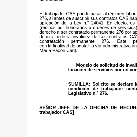
El trabajador CAS puede pasar al régimen laboral
276, si antes de suscribir sus contratos CAS ha
aplicación de la Ley n.° 24041. En efecto, es
(recibos por honorarios u órdenes de servicios)
derecho a ser contratado permanente 276 por apl
deberá pedir la invalidez de sus contratos CA
contratación permanente 276. Este p
con la finalidad de agotar la vía administrativa a
María Pacori Cari).
Modelo
de
solicitud
de
inval
locación de servicios por un co
SUMILLA: Solicito se declare 
condición de trabajador cont
Legislativo n.° 276.
SEÑOR JEFE DE LA OFICINA DE RECURSO
trabajador
CAS]