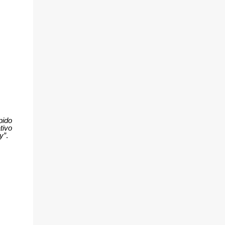
pido
tivo
y”
.