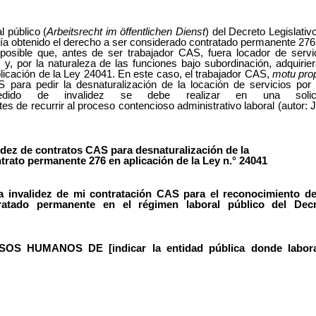
 público (
Arbeitsrecht im öffentlichen Dienst
) del Decreto Legislativo
bía obtenido el derecho a ser considerado contratado permanente 276
 posible que, antes de ser trabajador CAS, fuera locador de servi
 y, por la naturaleza de las funciones bajo subordinación, adquirier
icación de la Ley 24041. En este caso, el trabajador CAS,
motu prop
S para pedir la desnaturalización de la locación de servicios por
edido de invalidez se debe realizar en una solici
ntes de recurrir al proceso contencioso administrativo laboral (autor: 
idez
de
contratos
CAS
para
desnaturalización
de
la
ntrato permanente 276 en aplicación de la Ley n.°
24041
la invalidez de mi contratación CAS para el reconocimiento d
ratado permanente en el régimen laboral público del Dec
S HUMANOS DE [indicar la entidad pública
donde
labor