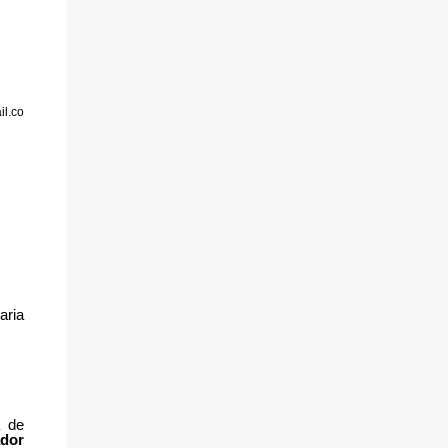
----------------------- Por medio de la
presente nos dirigi...
l.co
aria
a de
ador