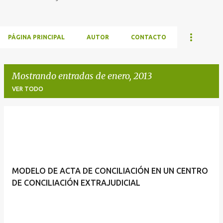
PÁGINA PRINCIPAL
AUTOR
CONTACTO
Mostrando entradas de enero, 2013
VER TODO
E
n
t
r
MODELO DE ACTA DE CONCILIACIÓN EN UN CENTRO
a
DE CONCILIACIÓN EXTRAJUDICIAL
d
a
s