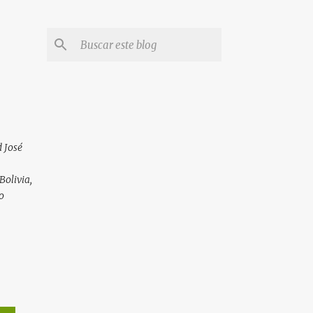
 José
Bolivia,
o