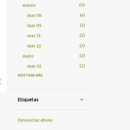
9
marzo
4
mar 08
1
mar 09
2
mar 21
2
mar 22
2
mayo
2
may 02
MOSTRAR MÁS
401
2012
7
abril
1
abr 17
Etiquetas
1
abr 18
4
abr 25
Denunciar abuso
1
abr 28