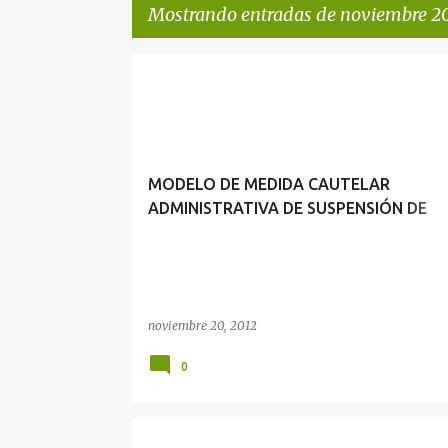
Mostrando entradas de noviembre 20
E
MEDIDA CAUTELAR ADMINISTRATIVA
n
t
r
MODELO DE MEDIDA CAUTELAR
a
ADMINISTRATIVA DE SUSPENSIÓN DE
d
EJECUCIÓN
a
s
noviembre 20, 2012
0