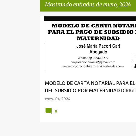
Mostrando entradas de enero, 2024
E
DERECHO DEL TRABAJO
n
t
r
a
d
a
MODELO DE CARTA NOTARIAL PARA EL
s
DEL SUBSIDIO POR MATERNIDAD DIRIGI
UNA ENTIDAD PÚBLICA
enero 04, 2024
0