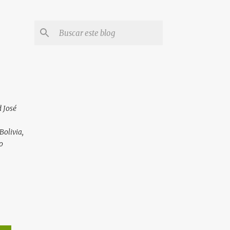
 José
Bolivia,
o