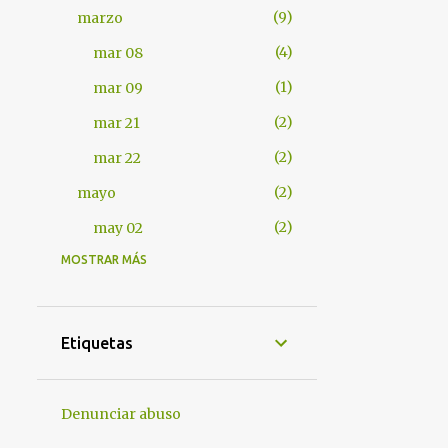
9
marzo
4
mar 08
1
mar 09
2
mar 21
2
mar 22
2
mayo
2
may 02
MOSTRAR MÁS
401
2012
7
abril
1
abr 17
Etiquetas
1
abr 18
4
abr 25
Denunciar abuso
1
abr 28