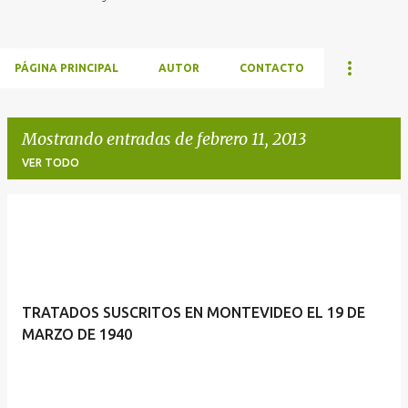
PÁGINA PRINCIPAL
AUTOR
CONTACTO
Mostrando entradas de febrero 11, 2013
VER TODO
E
n
t
r
TRATADOS SUSCRITOS EN MONTEVIDEO EL 19 DE
a
MARZO DE 1940
d
a
s