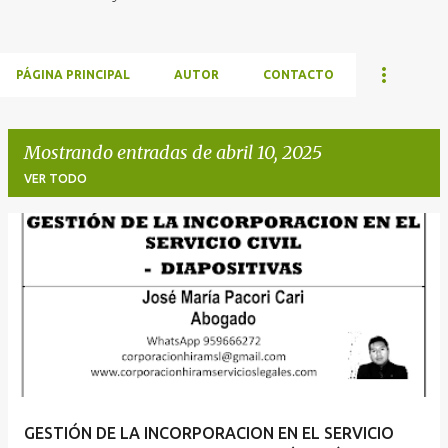
PÁGINA PRINCIPAL
AUTOR
CONTACTO
Mostrando entradas de abril 10, 2025
VER TODO
E
n
t
r
a
d
a
GESTIÓN DE LA INCORPORACION EN EL SERVICIO
s