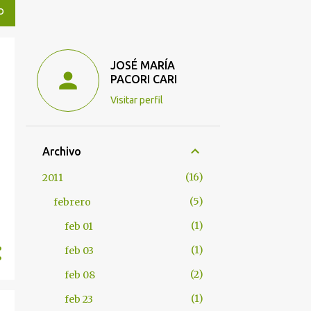
O
JOSÉ MARÍA
PACORI CARI
Visitar perfil
O
Archivo
16
2011
5
febrero
1
feb 01
1
feb 03
2
feb 08
1
feb 23