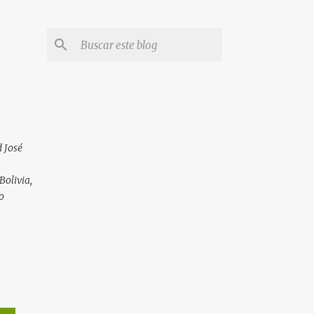
 José
Bolivia,
o