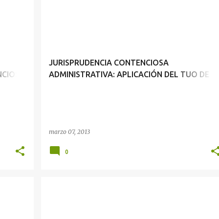
JURISPRUDENCIA CONTENCIOSA ADMINISTRATIVA: EL PROCESO CONTENCIOSO ADMINISTRATIVO Y EL TRIBUNAL FISCAL
JURISPRUDENCIA CONTENCIOSA ADMINISTRATIVA: APLICACIÓN DEL TUO DE LA LEY 27584
JURISPRUDENCIA CONTENCIOSA
NCIOSO
ADMINISTRATIVA: APLICACIÓN DEL TUO DE L
L
LEY 27584
marzo 07, 2013
0
JURISPRUDENCIA CONTENCIOSA ADMINISTRATIVA: RESOLUCIONES QUE CAUSAN ESTADO Y VÍA PROCEDIMENTAL ESPECÍFICA
JURISPRUDENCIA CONTENCIOSA ADMINISTRATIVA: PLAZO DE CADUCIDAD Y HUELGA DEL PODER JUDICIAL