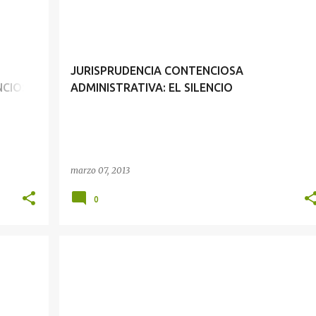
JURISPRUDENCIA CONTENCIOSA ADMINISTRATIVA: EL PROCESO CONTENCIOSO ADMINISTRATIVO Y LAS ACTUACIONES MATERIALES
JURISPRUDENCIA CONTENCIOSA ADMINISTRATIVA: EL SILENCIO ADMINISTRATIVO POSITIVO Y LA FINALIDAD DEL PROCESO CONTENCIOSO ADMINISTRATIVO
JURISPRUDENCIA CONTENCIOSA
NCIOSO
ADMINISTRATIVA: EL SILENCIO
ADMINISTRATIVO POSITIVO Y LA FINALIDAD
DEL PROCESO CONTENCIOSO
ADMINISTRATIVO
marzo 07, 2013
0
JURISPRUDENCIA CONTENCIOSA ADMINISTRATIVA: AGOTAMIENTO DE LA VÍA ADMINISTRATIVA Y CONTRADICCIÓN DE LA ADMINISTRACIÓN
JURISPRUDENCIA CONTENCIOSA ADMINISTRATIVA: PROCESO CONTENCIOSO ADMINISTRATIVO Y PROCESO SUMARÍSIMO