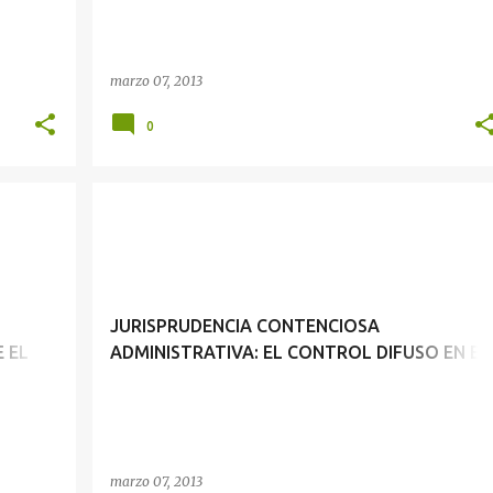
marzo 07, 2013
0
JURISPRUDENCIA CONTENCIOSA ADMINISTRATIVA: ACTUACIONES SOBRE EL PERSONAL DEPENDIENTE DE LA ADMINISTRACIÓN PÚBLICA
JURISPRUDENCIA CONTENCIOSA ADMINISTRATIVA: EL CONTROL DIFUSO EN EL PROCESO CONTENCIOSO ADMINISTRATIVO
JURISPRUDENCIA CONTENCIOSA
 EL
ADMINISTRATIVA: EL CONTROL DIFUSO EN EL
PROCESO CONTENCIOSO ADMINISTRATIVO
marzo 07, 2013