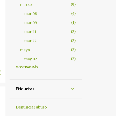
9
marzo
4
mar 08
1
mar 09
2
mar 21
2
mar 22
2
mayo
2
may 02
MOSTRAR MÁS
401
2012
7
abril
1
abr 17
Etiquetas
1
abr 18
4
abr 25
Denunciar abuso
1
abr 28