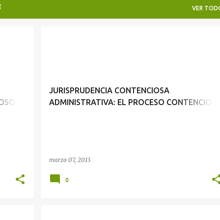
3
VER TOD
JURISPRUDENCIA CONTENCIOSA ADMINISTRATIVA: PROCESO CONTENCIOSO ADMINISTRATIVO Y LAS MEDIDAS ADECUADAS PARA RESTABLECER UNA SITUACIÓN VULNERADA
JURISPRUDENCIA CONTENCIOSA ADMINISTRATIVA: EL PROCESO CONTENCIOSO ADMINISTRATIVO Y LAS ACTUACIONES MATERIALES
JURISPRUDENCIA CONTENCIOSA
IOSO
ADMINISTRATIVA: EL PROCESO CONTENCIOS
CUADAS
ADMINISTRATIVO Y LAS ACTUACIONES
MATERIALES
marzo 07, 2013
0