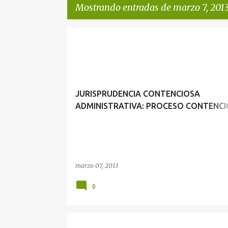
Mostrando entradas de marzo 7, 201
E
n
t
r
JURISPRUDENCIA CONTENCIOSA
a
ADMINISTRATIVA: PROCESO CONTENC
d
ADMINISTRATIVO Y LAS MEDIDAS ADE
a
PARA RESTABLECER UNA SITUACIÓN
s
VULNERADA
marzo 07, 2013
0