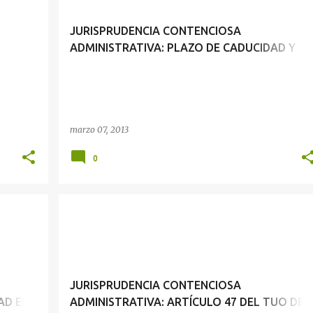
JURISPRUDENCIA CONTENCIOSA
ADMINISTRATIVA: PLAZO DE CADUCIDAD Y
L
HUELGA DEL PODER JUDICIAL
marzo 07, 2013
0
JURISPRUDENCIA CONTENCIOSA ADMINISTRATIVA: PLAZOS DE CADUCIDAD EN EL PROCESO CONTENCIOSO ADMINISTRATIVO
JURISPRUDENCIA CONTENCIOSA ADMINISTRATIVA: ARTÍCULO 47 DEL TUO DE LA LEY 27584 Y LA LEY 28411 – EJECUCIÓN DE SENTENCIAS JUDICIALES
JURISPRUDENCIA CONTENCIOSA
AD EN
ADMINISTRATIVA: ARTÍCULO 47 DEL TUO DE