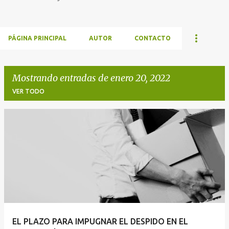
PÁGINA PRINCIPAL
AUTOR
CONTACTO
Mostrando entradas de enero 20, 2022
VER TODO
E
n
t
r
a
d
a
EL PLAZO PARA IMPUGNAR EL DESPIDO EN EL
s