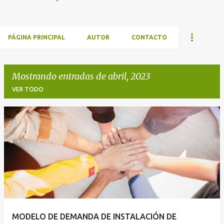
PÁGINA PRINCIPAL
AUTOR
CONTACTO
Mostrando entradas de abril, 2023
VER TODO
E
n
t
r
a
d
a
MODELO DE DEMANDA DE INSTALACIÓN DE
s