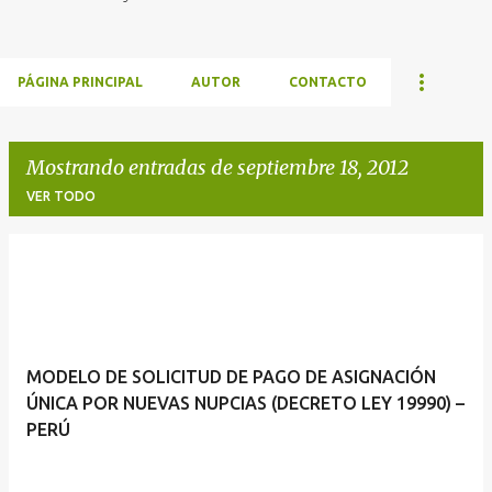
PÁGINA PRINCIPAL
AUTOR
CONTACTO
Mostrando entradas de septiembre 18, 2012
VER TODO
E
n
t
r
MODELO DE SOLICITUD DE PAGO DE ASIGNACIÓN
a
ÚNICA POR NUEVAS NUPCIAS (DECRETO LEY 19990) –
d
PERÚ
a
s