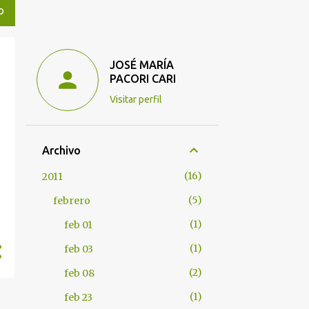
O
JOSÉ MARÍA
PACORI CARI
Visitar perfil
Archivo
Y
16
2011
5
febrero
1
feb 01
1
feb 03
2
feb 08
1
feb 23