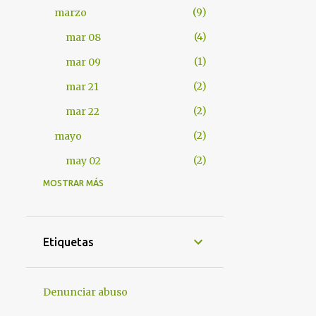
9
marzo
4
mar 08
1
mar 09
2
mar 21
2
mar 22
2
mayo
2
may 02
MOSTRAR MÁS
401
2012
7
abril
1
abr 17
Etiquetas
1
abr 18
4
abr 25
Denunciar abuso
1
abr 28