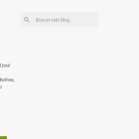
 José
Bolivia,
o