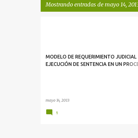
Mostrando entradas de mayo 14, 201
E
REQUERIMIENTO
n
t
r
MODELO DE REQUERIMIENTO JUDICIAL
a
EJECUCIÓN DE SENTENCIA EN UN PROC
d
LABORAL
a
s
mayo 14, 2013
1