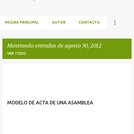
PÁGINA PRINCIPAL
AUTOR
CONTACTO
Mostrando entradas de agosto 30, 2012
VER TODO
E
n
t
r
MODELO DE ACTA DE UNA ASAMBLEA
a
d
a
s