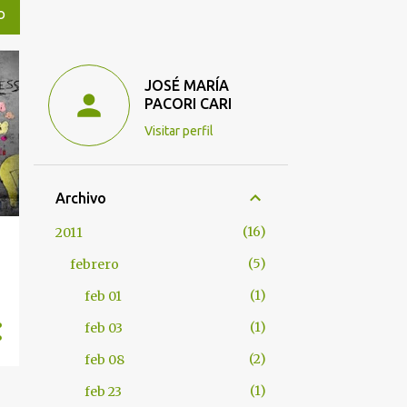
O
JOSÉ MARÍA
PACORI CARI
Visitar perfil
Archivo
16
2011
5
febrero
1
feb 01
1
feb 03
2
feb 08
1
feb 23