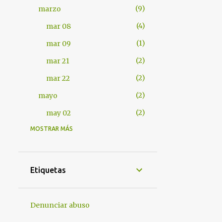
9
marzo
4
mar 08
1
mar 09
2
mar 21
2
mar 22
2
mayo
2
may 02
MOSTRAR MÁS
401
2012
7
abril
1
abr 17
Etiquetas
1
abr 18
4
abr 25
Denunciar abuso
1
abr 28