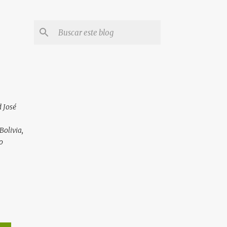
 José
Bolivia,
o