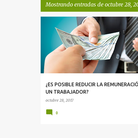
Mostrando entradas de octubre 28, 2
E
DERECHO DEL TRABAJO
n
t
r
a
d
a
¿ES POSIBLE REDUCIR LA REMUNERACI
s
UN TRABAJADOR?
octubre 28, 2017
0