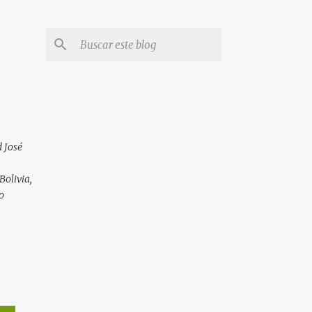
 José
Bolivia,
o