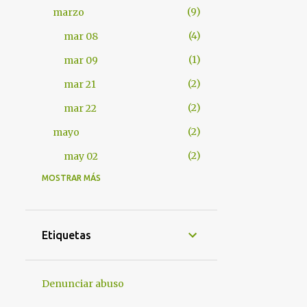
9
marzo
4
mar 08
1
mar 09
2
mar 21
2
mar 22
2
mayo
2
may 02
MOSTRAR MÁS
401
2012
7
abril
1
abr 17
Etiquetas
1
abr 18
4
abr 25
Denunciar abuso
1
abr 28