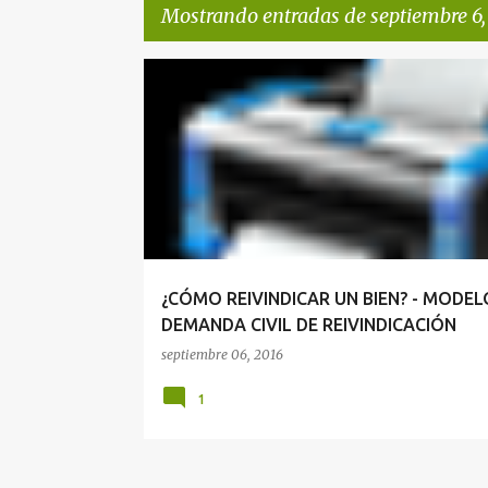
Mostrando entradas de septiembre 6,
E
REIVINDICACIÓN
n
t
r
a
d
a
¿CÓMO REIVINDICAR UN BIEN? - MODEL
s
DEMANDA CIVIL DE REIVINDICACIÓN
septiembre 06, 2016
1