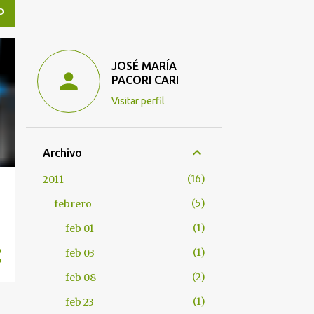
O
JOSÉ MARÍA
PACORI CARI
Visitar perfil
Archivo
16
2011
5
febrero
1
feb 01
1
feb 03
2
feb 08
1
feb 23