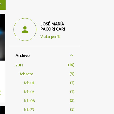
O
JOSÉ MARÍA
PACORI CARI
Visitar perfil
Archivo
16
2011
5
febrero
1
feb 01
1
feb 03
2
feb 08
1
feb 23