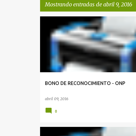
Mostrando entradas de abril 9, 2016
E
BONO DE RECONOCIMIENTO
n
t
r
a
d
a
BONO DE RECONOCIMIENTO - ONP
s
abril 09, 2016
0