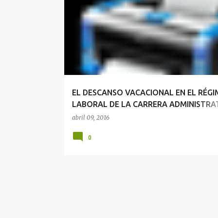
VACACIONES
EL DESCANSO VACACIONAL EN EL RÉGI
LABORAL DE LA CARRERA ADMINISTRAT
JOSÉ MARÍA PACORI CARI
abril 09, 2016
0