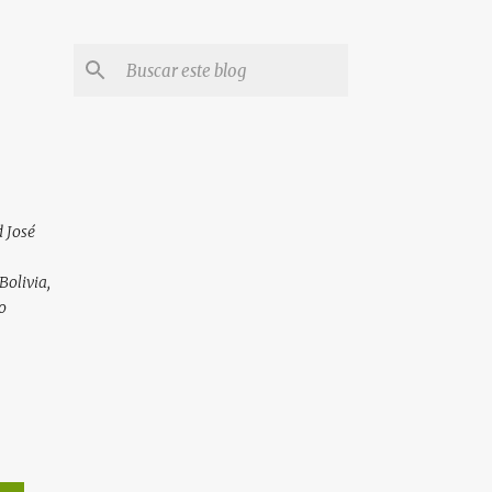
 José
Bolivia,
o