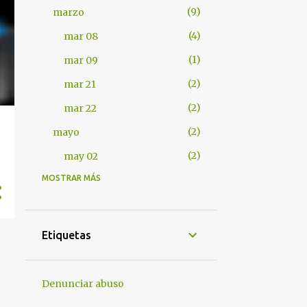
9
marzo
4
mar 08
1
mar 09
2
mar 21
2
mar 22
2
mayo
2
may 02
MOSTRAR MÁS
401
2012
7
abril
1
abr 17
Etiquetas
1
abr 18
4
abr 25
Denunciar abuso
1
abr 28