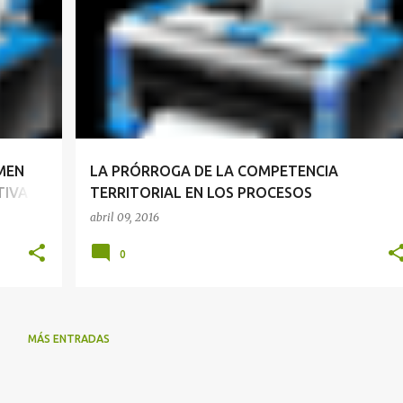
COMPETENCIA TERRITORIAL
+
CONTENCIOSO ADMINISTRATIVO
MEN
LA PRÓRROGA DE LA COMPETENCIA
IVA -
TERRITORIAL EN LOS PROCESOS
CONTENCIOSOS ADMINISTRATIVOS - JOSÉ
abril 09, 2016
MARÍA PACORI CARI
0
MÁS ENTRADAS