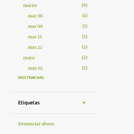
9
marzo
4
mar 08
1
mar 09
2
mar 21
2
mar 22
2
mayo
2
may 02
MOSTRAR MÁS
401
2012
7
abril
1
abr 17
Etiquetas
1
abr 18
4
abr 25
Denunciar abuso
1
abr 28