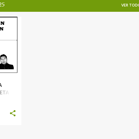
25
VER TOD
A
ETA -