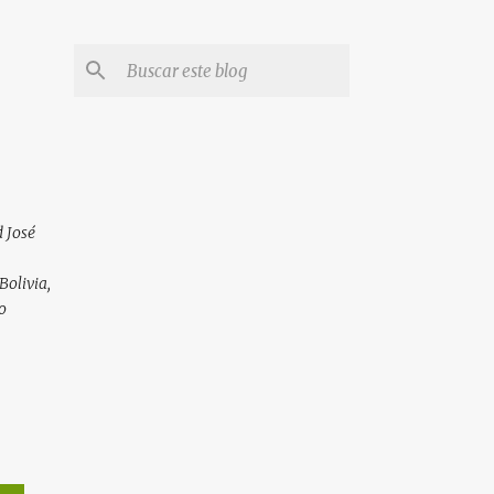
 José
Bolivia,
o