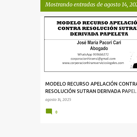
Mostrando entradas de agosto 14, 20
E
n
t
r
a
d
a
MODELO RECURSO APELACIÓN CONTR
s
RESOLUCIÓN SUTRAN DERIVADA PAPEL
AUTOR JOSÉ MARÍA PACORI CARI
agosto 14, 2025
0