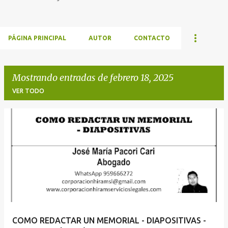
PÁGINA PRINCIPAL
AUTOR
CONTACTO
Mostrando entradas de febrero 18, 2025
VER TODO
E
n
t
r
a
d
a
COMO REDACTAR UN MEMORIAL - DIAPOSITIVAS -
s