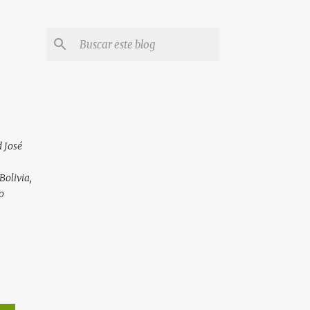
 José
Bolivia,
o