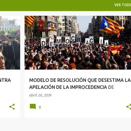
VER TOD
HUELGA
NTRA
MODELO DE RESOLUCIÓN QUE DESESTIMA LA
APELACIÓN DE LA IMPROCEDENCIA DE
NTE
HUELGA
abril 28, 2019
0