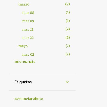
9
marzo
4
mar 08
1
mar 09
2
mar 21
2
mar 22
2
mayo
2
may 02
MOSTRAR MÁS
401
2012
7
abril
1
abr 17
Etiquetas
1
abr 18
4
abr 25
Denunciar abuso
1
abr 28