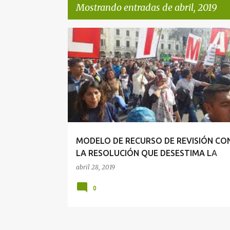
Mostrando entradas de abril, 2019
E
HUELGA
n
t
r
a
d
a
MODELO DE RECURSO DE REVISIÓN CO
s
LA RESOLUCIÓN QUE DESESTIMA LA
APELACIÓN DECLARANDO IMPROCEDE
abril 28, 2019
UNA HUELGA
0