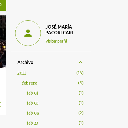
O
JOSÉ MARÍA
PACORI CARI
Visitar perfil
Archivo
16
2011
5
febrero
1
feb 01
1
feb 03
2
feb 08
1
feb 23