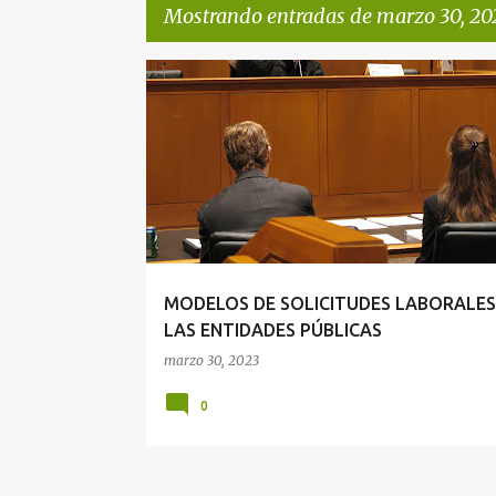
Mostrando entradas de marzo 30, 20
E
DERECHO ADMINISTRATIVO
SOLICITUD LABORAL
n
t
r
a
d
a
MODELOS DE SOLICITUDES LABORALES
s
LAS ENTIDADES PÚBLICAS
marzo 30, 2023
0