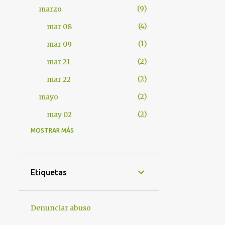
9
marzo
4
mar 08
1
mar 09
2
mar 21
2
mar 22
2
mayo
2
may 02
MOSTRAR MÁS
401
2012
7
abril
1
abr 17
Etiquetas
1
abr 18
4
abr 25
Denunciar abuso
1
abr 28