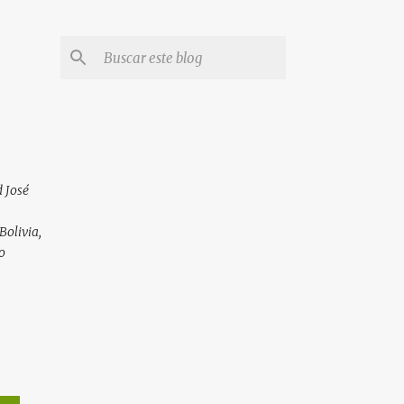
 José
Bolivia,
o