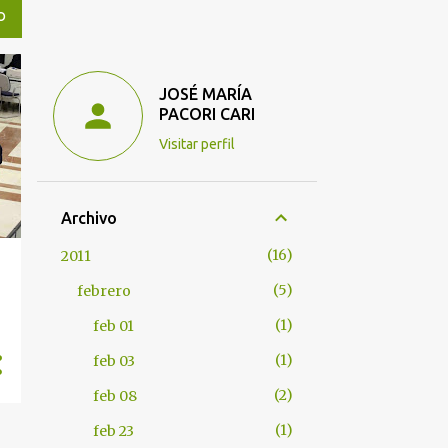
O
JOSÉ MARÍA
PACORI CARI
Visitar perfil
Archivo
16
2011
5
febrero
1
feb 01
1
feb 03
2
feb 08
1
feb 23