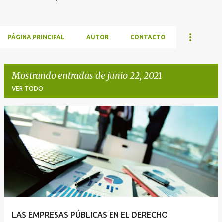
PÁGINA PRINCIPAL
AUTOR
CONTACTO
Mostrando entradas de junio 22, 2021
VER TODO
E
n
t
r
a
d
a
LAS EMPRESAS PÚBLICAS EN EL DERECHO
s