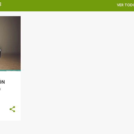
3
VER TOD
TIVO
+
ÓN
O