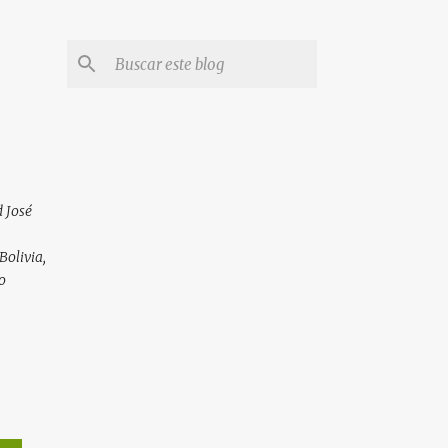
 José
Bolivia,
o