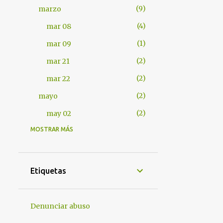
9
marzo
4
mar 08
1
mar 09
2
mar 21
2
mar 22
2
mayo
2
may 02
MOSTRAR MÁS
401
2012
7
abril
1
abr 17
Etiquetas
1
abr 18
4
abr 25
Denunciar abuso
1
abr 28