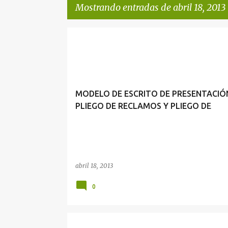
Mostrando entradas de abril 18, 2013
E
PLIEGO DE RECLAMOS
n
t
r
MODELO DE ESCRITO DE PRESENTACIÓ
a
PLIEGO DE RECLAMOS Y PLIEGO DE
d
RECLAMOS EN EL SECTOR PÚBLICO
a
s
abril 18, 2013
0