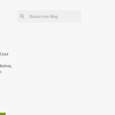
 José
Bolivia,
o