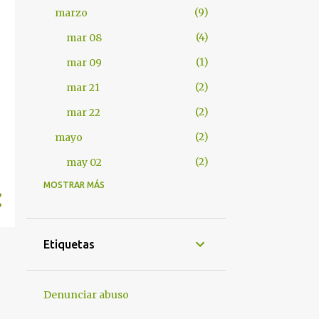
9
marzo
4
mar 08
1
mar 09
2
mar 21
2
mar 22
2
mayo
2
may 02
MOSTRAR MÁS
401
2012
7
abril
1
abr 17
Etiquetas
1
abr 18
4
abr 25
Denunciar abuso
1
abr 28