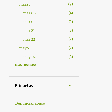
9
marzo
4
mar 08
1
mar 09
2
mar 21
2
mar 22
2
mayo
2
may 02
MOSTRAR MÁS
401
2012
7
abril
1
abr 17
Etiquetas
1
abr 18
4
abr 25
Denunciar abuso
1
abr 28