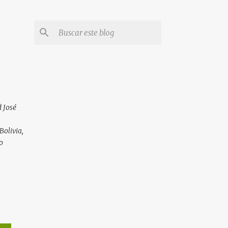
 José
Bolivia,
o