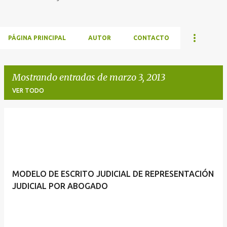
PÁGINA PRINCIPAL
AUTOR
CONTACTO
Mostrando entradas de marzo 3, 2013
VER TODO
E
n
t
r
MODELO DE ESCRITO JUDICIAL DE REPRESENTACIÓN
a
JUDICIAL POR ABOGADO
d
a
s