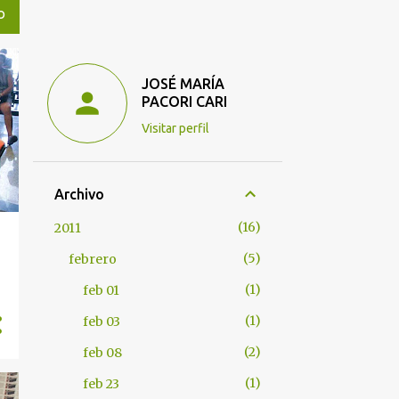
O
JOSÉ MARÍA
PACORI CARI
Visitar perfil
Archivo
16
2011
5
febrero
1
feb 01
1
feb 03
2
feb 08
1
feb 23