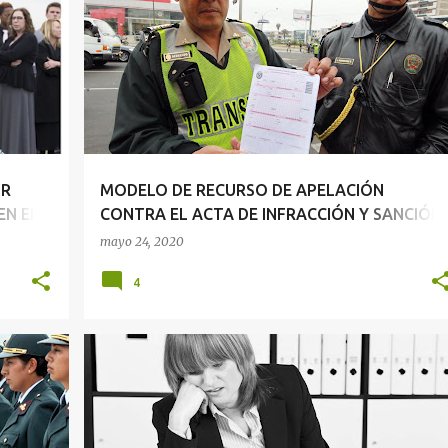
DERECHO ADMINISTRATIVO
DERECHO SANCIONADOR
OR
MODELO DE RECURSO DE APELACIÓN
EN EL
CONTRA EL ACTA DE INFRACCIÓN Y SANCIÓN
IMPUESTA POR INFRINGIR ESTADO DE
mayo 24, 2020
EMERGENCIA SANITARIA (COVID-19)
4
O
+
DERECHO ADMINISTRATIVO
+
1