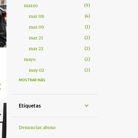
9
marzo
4
mar 08
1
mar 09
2
mar 21
2
mar 22
2
mayo
2
may 02
MOSTRAR MÁS
401
2012
7
abril
1
abr 17
Etiquetas
1
abr 18
4
abr 25
Denunciar abuso
1
abr 28