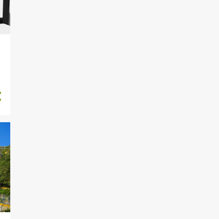
59
mayo
1
may 04
1
may 08
2
may 09
3
may 12
4
may 13
6
may 15
1
may 16
2
may 17
3
may 18
2
may 19
9
may 21
4
may 22