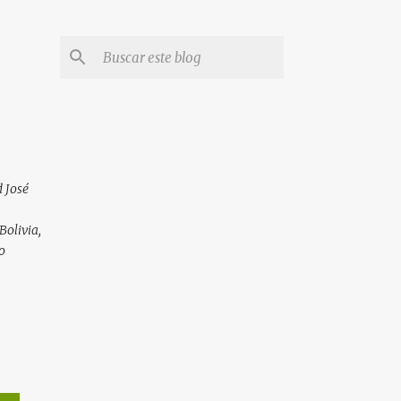
 José
Bolivia,
o