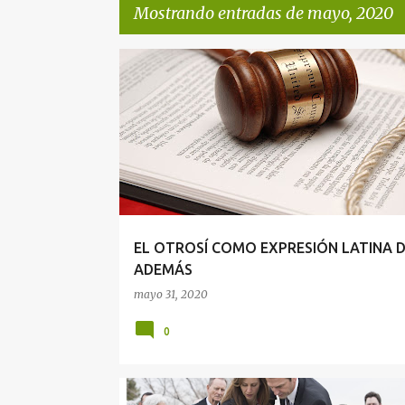
Mostrando entradas de mayo, 2020
E
DERECHO PROCESAL
DERECHO PROCESAL CIVIL
n
t
r
a
d
a
EL OTROSÍ COMO EXPRESIÓN LATINA 
s
ADEMÁS
mayo 31, 2020
0