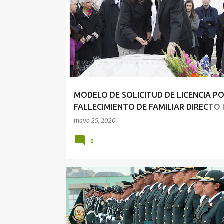
DERECHO DEL TRABAJO
LICENCIA
MODELO DE SOLICITUD DE LICENCIA P
FALLECIMIENTO DE FAMILIAR DIRECTO 
RÉGIMEN LABORAL 276
mayo 25, 2020
0
DERECHO ADMINISTRATIVO
DERECHO DEL TRABAJ
DERECHO DISCIPLINARIO