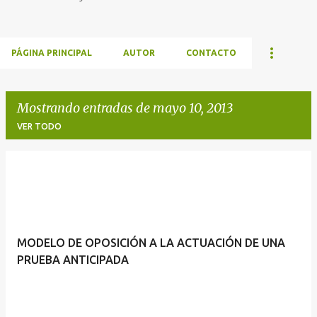
PÁGINA PRINCIPAL
AUTOR
CONTACTO
Mostrando entradas de mayo 10, 2013
VER TODO
E
n
t
r
MODELO DE OPOSICIÓN A LA ACTUACIÓN DE UNA
a
PRUEBA ANTICIPADA
d
a
s