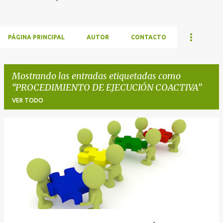
PÁGINA PRINCIPAL
AUTOR
CONTACTO
Mostrando las entradas etiquetadas como
PROCEDIMIENTO DE EJECUCIÓN COACTIVA
VER TODO
E
n
t
r
a
d
a