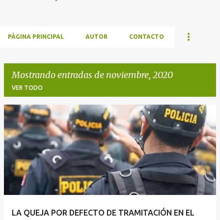
PÁGINA PRINCIPAL
AUTOR
CONTACTO
Mostrando entradas de noviembre, 2020
VER TODO
E
n
t
r
a
d
a
LA QUEJA POR DEFECTO DE TRAMITACIÓN EN EL
s