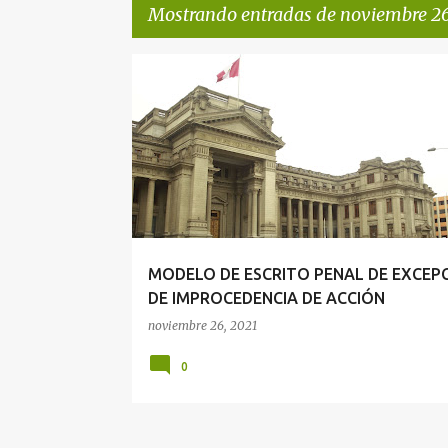
Mostrando entradas de noviembre 26
E
DERECHO PROCESAL PENAL
n
t
r
a
d
a
MODELO DE ESCRITO PENAL DE EXCEP
s
DE IMPROCEDENCIA DE ACCIÓN
noviembre 26, 2021
0