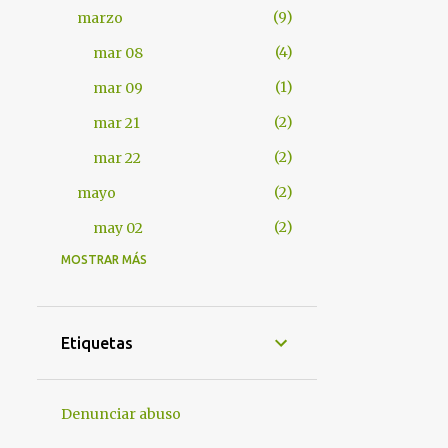
9
marzo
4
mar 08
1
mar 09
2
mar 21
2
mar 22
2
mayo
2
may 02
MOSTRAR MÁS
401
2012
7
abril
1
abr 17
Etiquetas
1
abr 18
4
abr 25
Denunciar abuso
1
abr 28