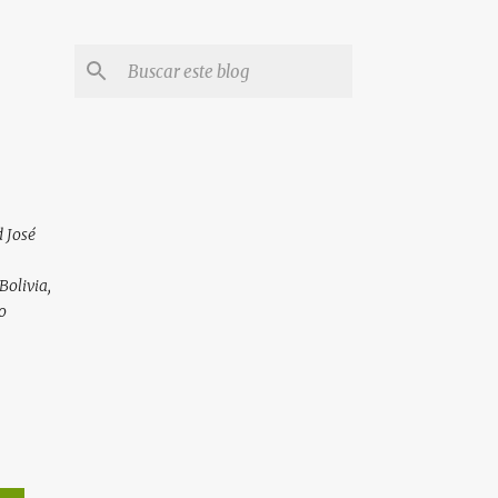
 José
Bolivia,
o