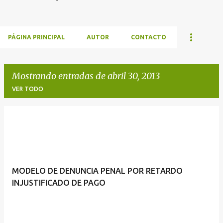
PÁGINA PRINCIPAL
AUTOR
CONTACTO
Mostrando entradas de abril 30, 2013
VER TODO
E
n
t
r
MODELO DE DENUNCIA PENAL POR RETARDO
a
INJUSTIFICADO DE PAGO
d
a
s