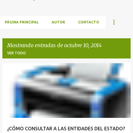
PÁGINA PRINCIPAL
AUTOR
CONTACTO
Mostrando entradas de octubre 10, 2014
VER TODO
E
n
t
r
a
d
a
¿CÓMO CONSULTAR A LAS ENTIDADES DEL ESTADO?
s