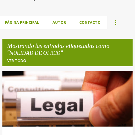
PÁGINA PRINCIPAL
AUTOR
CONTACTO
Mostrando las entradas etiquetadas como
NULIDAD DE OFICIO
VER TODO
E
n
t
r
a
d
a