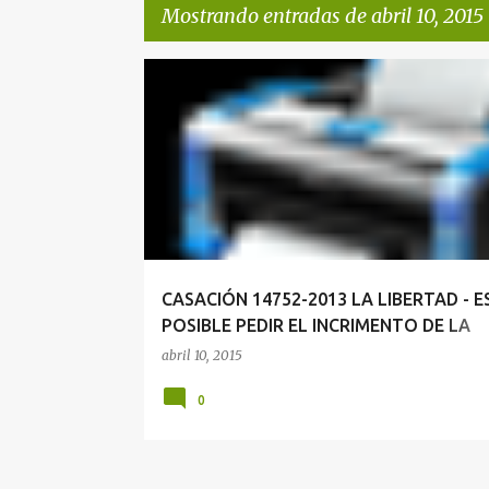
Mostrando entradas de abril 10, 2015
E
PENSIÓN DE VIUDEZ
n
t
r
a
d
a
CASACIÓN 14752-2013 LA LIBERTAD - E
s
POSIBLE PEDIR EL INCRIMENTO DE LA
PENSIÓN DE VIUDEZ AL 100% DE LA PE
abril 10, 2015
DE CESANTÍA
0