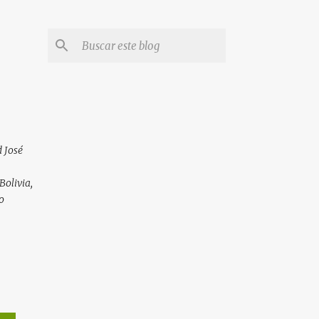
 José
Bolivia,
o