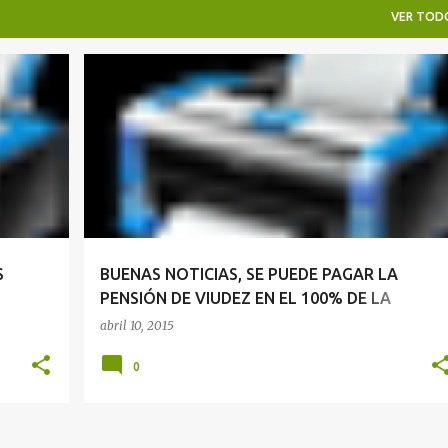
VER TOD
PENSIÓN DE VIUDEZ
S
BUENAS NOTICIAS, SE PUEDE PAGAR LA
PENSIÓN DE VIUDEZ EN EL 100% DE LA
NSIÓN
PENSIÓN DE CESANTÍA DEL FALLECIDO
abril 10, 2015
0