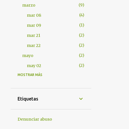
9
marzo
4
mar 08
1
mar 09
2
mar 21
2
mar 22
2
mayo
2
may 02
MOSTRAR MÁS
401
2012
7
abril
1
abr 17
Etiquetas
1
abr 18
4
abr 25
Denunciar abuso
1
abr 28