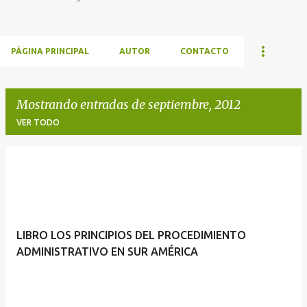
PÁGINA PRINCIPAL
AUTOR
CONTACTO
Mostrando entradas de septiembre, 2012
VER TODO
E
n
t
r
LIBRO LOS PRINCIPIOS DEL PROCEDIMIENTO
a
ADMINISTRATIVO EN SUR AMÉRICA
d
a
s