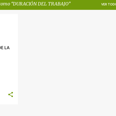
 como
DURACIÓN DEL TRABAJO
VER TOD
DE LA
 LA
ORAS