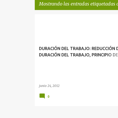
Mostrando las entradas etiquetadas
E
DURACIÓN DEL TRABAJO
n
t
r
DURACIÓN DEL TRABAJO: REDUCCIÓN 
a
DURACIÓN DEL TRABAJO, PRINCIPIO DE
d
REDUCCIÓN PROGRESIVA, EXCEPCIÓN A
a
DURACIÓN NORMAL DEL TRABAJO Y H
s
EXTRAORDINARIAS
junio 24, 2012
0