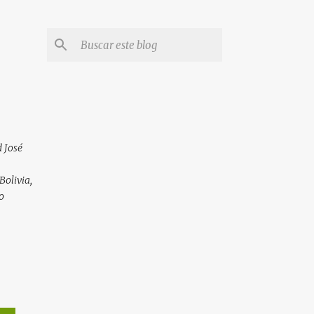
 José
Bolivia,
o