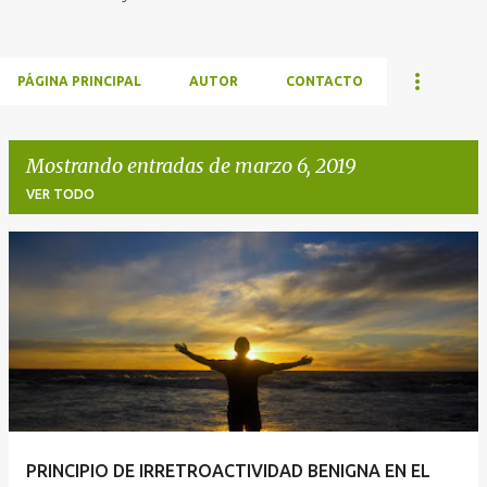
PÁGINA PRINCIPAL
AUTOR
CONTACTO
Mostrando entradas de marzo 6, 2019
VER TODO
E
n
t
r
a
d
a
PRINCIPIO DE IRRETROACTIVIDAD BENIGNA EN EL
s