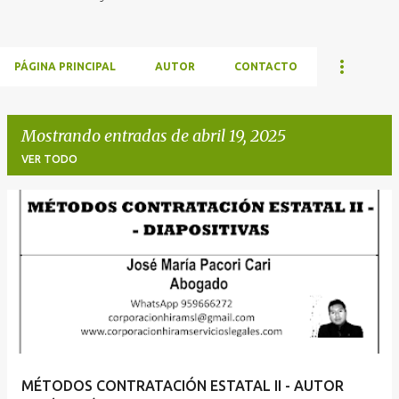
PÁGINA PRINCIPAL
AUTOR
CONTACTO
Mostrando entradas de abril 19, 2025
VER TODO
E
n
t
r
a
d
a
MÉTODOS CONTRATACIÓN ESTATAL II - AUTOR
s