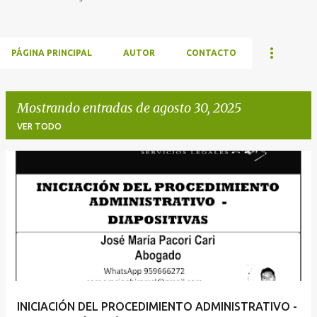
PÁGINA PRINCIPAL
AUTOR
CONTACTO
Mostrando entradas de agosto 30, 2025
VER TODO
E
n
t
r
a
d
a
INICIACIÓN DEL PROCEDIMIENTO ADMINISTRATIVO -
s