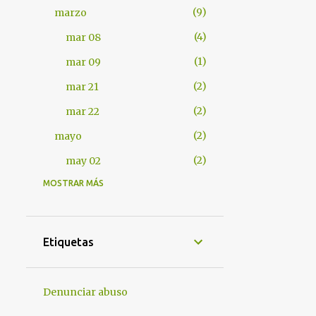
9
marzo
4
mar 08
1
mar 09
2
mar 21
2
mar 22
2
mayo
2
may 02
MOSTRAR MÁS
401
2012
7
abril
1
abr 17
Etiquetas
1
abr 18
4
abr 25
Denunciar abuso
1
abr 28