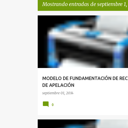
Mostrando entradas de septiembre 1,
E
FUNDAMENTACIÓN DEL RECURSO DE APELACIÓN
n
t
r
a
d
a
MODELO DE FUNDAMENTACIÓN DE RE
s
DE APELACIÓN
septiembre 01, 2014
0