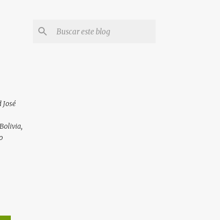
 José
Bolivia,
o