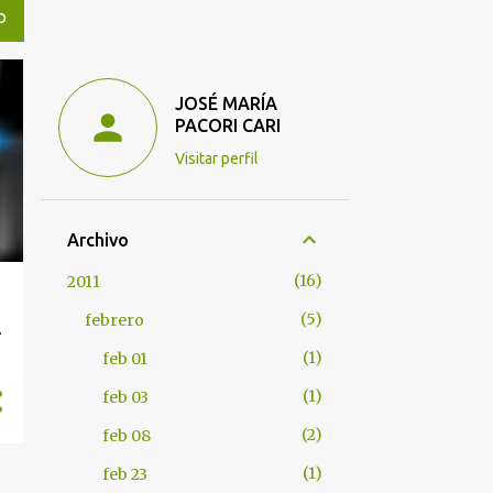
O
JOSÉ MARÍA
PACORI CARI
Visitar perfil
Archivo
16
2011
5
febrero
L
1
feb 01
1
feb 03
2
feb 08
1
feb 23