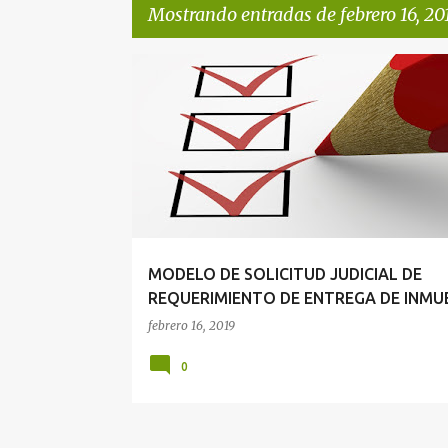
Mostrando entradas de febrero 16, 20
E
PROCESO DE EJECUCIÓN
REQUERIMIENTO
n
t
r
a
d
a
MODELO DE SOLICITUD JUDICIAL DE
s
REQUERIMIENTO DE ENTREGA DE INMU
febrero 16, 2019
0