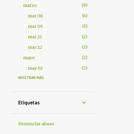
9
marzo
4
mar 08
1
mar 09
2
mar 21
2
mar 22
2
mayo
2
may 02
MOSTRAR MÁS
401
2012
7
abril
1
abr 17
Etiquetas
1
abr 18
4
abr 25
Denunciar abuso
1
abr 28