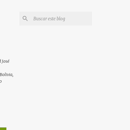
 José
Bolivia,
o