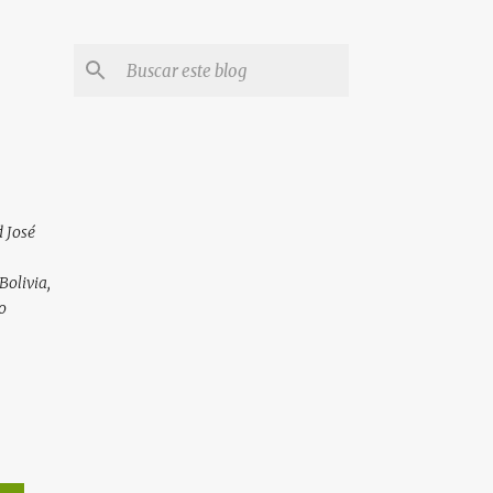
 José
Bolivia,
o