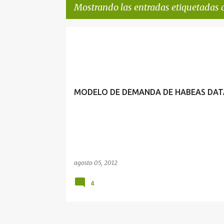
Mostrando las entradas etiquetadas
E
HABEAS DATA
n
t
r
MODELO DE DEMANDA DE HABEAS DATA (
a
d
a
s
agosto 05, 2012
4